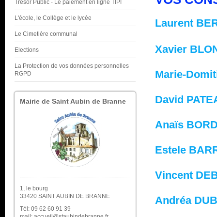
Trésor Public - Le paiement en ligne TIPI
L'école, le Collège et le lycée
Laurent B
Le Cimetière communal
Xavier BLO
Elections
La Protection de vos données personnelles
Marie-Domi
RGPD
David PAT
Mairie de Saint Aubin de Branne
Anaïs BOR
Estele BA
Vincent D
1, le bourg
33420 SAINT AUBIN DE BRANNE
Andréa D
Tél: 09 62 60 91 39
mail: accueil@staubindebranne.fr