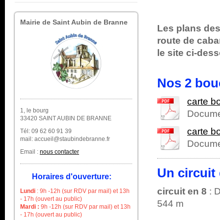
Mairie de Saint Aubin de Branne
Les plans des 
route de caba
le site ci-des
Nos 2 bou
carte b
1, le bourg
Docume
33420 SAINT AUBIN DE BRANNE
carte b
Tél: 09 62 60 91 39
mail: accueil@staubindebranne.fr
Docume
Email :
nous contacter
Un circui
Horaires d'ouverture:
circuit en 8
:
D
Lundi
: 9h -12h (sur RDV par mail) et 13h
- 17h
(ouvert au public)
544 m
Mardi :
9h -12h (sur RDV par mail) et 13h
- 17h (ouvert au public)