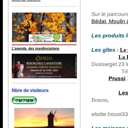
Sur le parcour
Bédat, Moulin à
Les produits 
L'agenda des manifestations
Les gîtes
:
Le 
La 
Dussarget 23 l
Té
Prussi
Tél: +33
Nbre de visiteurs
Les
Branne
,
Tél: +33 
elodie.houot