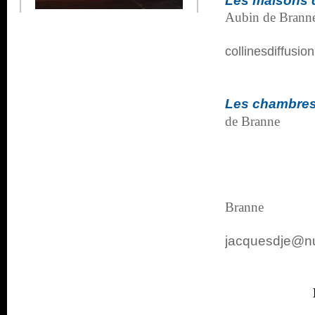
Les maisons 
Aubin de Brann
collinesdiffusi
Les chambres
de Branne
Tél :
Le balco
Branne
Tél 
jacquesdje@nu
La Pl
Tél 